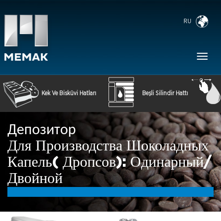
RU
Toggl
naviga
Kek Ve Bisküvi Hatları
Beşli Silindir Hattı
Депозитор
Для Производства Шоколадных
Капель( Дропсов): Одинарный/
Двойной