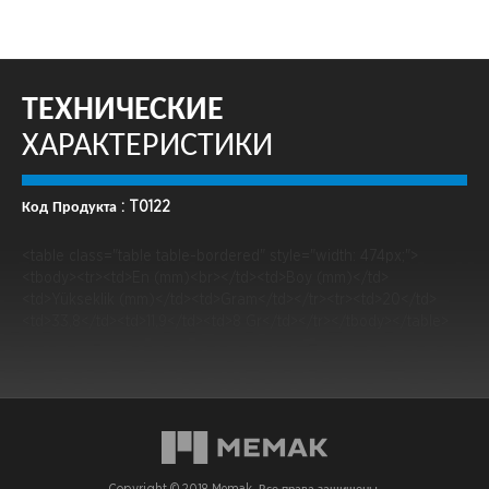
ТЕХНИЧЕСКИЕ
ХАРАКТЕРИСТИКИ
Код Продукта : T0122
<table class="table table-bordered" style="width: 474px;">
<tbody><tr><td>En (mm)<br></td><td>Boy (mm)</td>
<td>Yükseklik (mm)</td><td>Gram</td></tr><tr><td>20</td>
<td>33,8</td><td>11,9</td><td>8 Gr</td></tr></tbody></table>