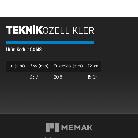
TEKNİK
ÖZELLİKLER
Ürün Kodu : C0148
En (mm)
Boy (mm)
Yükseklik (mm)
Gram
33,7
20,8
15 Gr