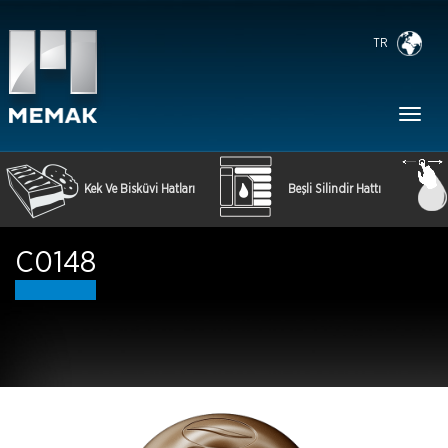
TR
Toggl
naviga
Kek Ve Bisküvi Hatları
Beşli Silindir Hattı
C0148