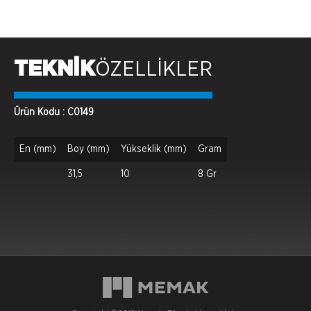
TEKNİK
ÖZELLİKLER
Ürün Kodu : C0149
En (mm)
Boy (mm)
Yükseklik (mm)
Gram
31,5
10
8 Gr