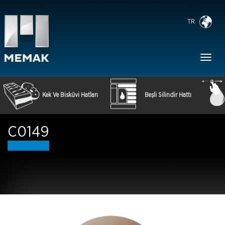
TR
Toggl
naviga
Kek Ve Bisküvi Hatları
Beşli Silindir Hattı
C0149