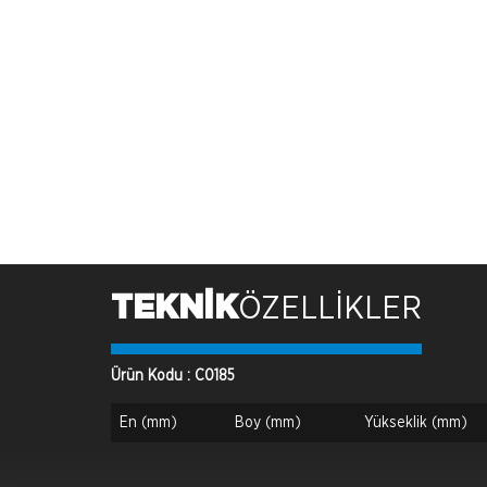
TEKNİK
ÖZELLİKLER
Ürün Kodu : C0185
En (mm)
Boy (mm)
Yükseklik (mm)