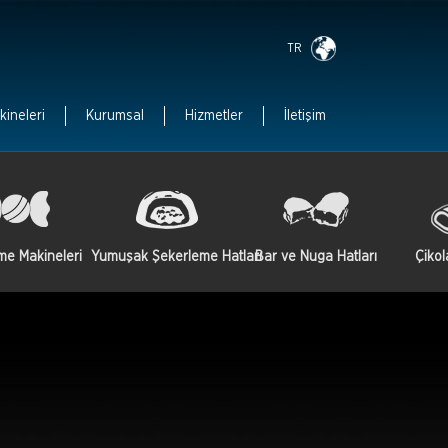
TR
kineleri
Kurumsal
Hizmetler
İletişim
me Makineleri
Yumuşak Şekerleme Hatları
Bar ve Nuga Hatları
Çikol