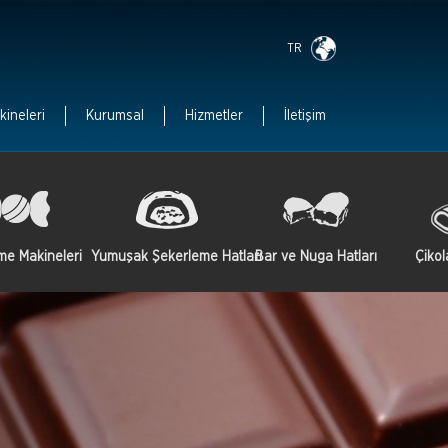
TR
kineleri
Kurumsal
Hizmetler
İletişim
me Makineleri
Yumuşak Şekerleme Hatları
Bar ve Nuga Hatları
Çikol