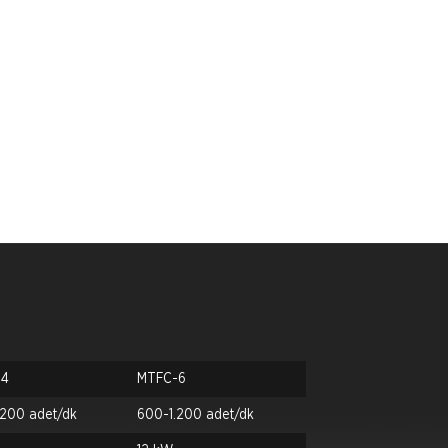
-4
MTFC-6
.200 adet/dk
600-1.200 adet/dk