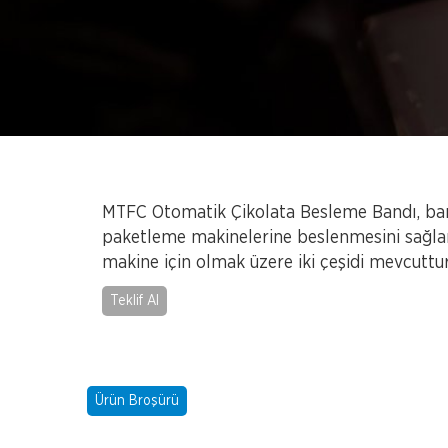
MTFC Otomatik Çikolata Besleme Bandı, ban
paketleme makinelerine beslenmesini sağlar
makine için olmak üzere iki çeşidi mevcuttur
Teklif Al
Ürün Broşürü