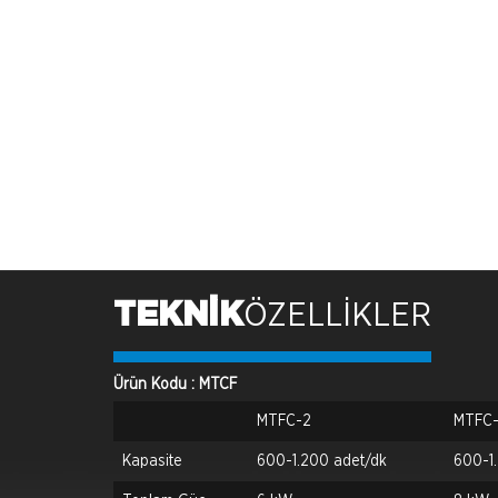
TEKNİK
ÖZELLİKLER
Ürün Kodu : MTCF
MTFC-2
MTFC
Kapasite
600-1.200 adet/dk
600-1