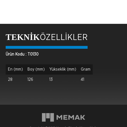
TEKNİK
ÖZELLİKLER
Ürün Kodu : T0130
En (mm)
Boy (mm)
Yükseklik (mm)
Gram
28
126
13
41