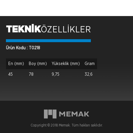
TEKNİK
ÖZELLİKLER
Ürün Kodu : T0218
En (mm)
Boy (mm)
Yükseklik (mm)
Gram
45
78
9,75
32,6
Copyright © 2018 Memak. Tüm hakları saklıdır.