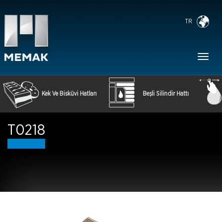
TR
Toggl
naviga
Kek Ve Bisküvi Hatları
Beşli Silindir Hattı
T0218