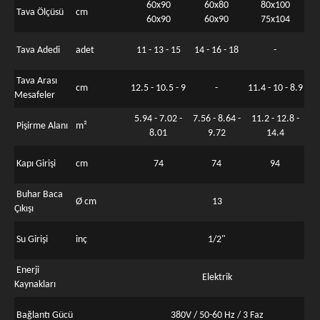
60x90
60x80
80x100
Tava Ölçüsü
cm
60x90
60x90
75x104
Tava Adedi
adet
11 - 13 - 15
14 - 16 - 18
-
Tava Arası
cm
12.5 - 10.5 - 9
-
11.4 - 10 - 8.9
Mesafeler
5.94 - 7.02 -
7.56 - 8.64 -
11.2 - 12.8 -
Pişirme Alanı
m²
8.01
9.72
14.4
Kapı Girişi
cm
74
74
94
Buhar Baca
Ø cm
13
Çıkışı
Su Girişi
inç
1/2"
Enerji
Elektrik
Kaynakları
Bağlantı Gücü
380V / 50-60 Hz / 3 Faz