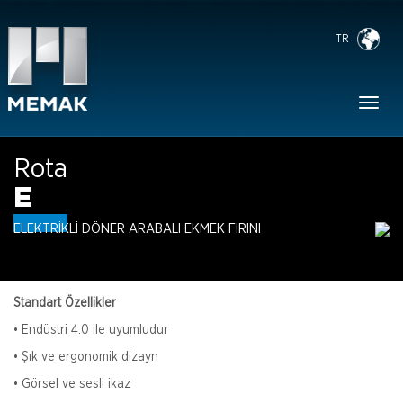
TR
Toggl
naviga
Rota
E
ELEKTRİKLİ DÖNER ARABALI EKMEK FIRINI
Standart Özellikler
• Endüstri 4.0 ile uyumludur
• Şık ve ergonomik dizayn
• Görsel ve sesli ikaz