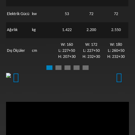
Elektrik Gücü
kw
53
72
72
Ağırlık
kg
1.422
2.200
2.550
W: 160
W: 172
W: 180
Dış Ölçüler
cm
L: 227+50
L: 227+50
L: 260+50
H: 207+30
H: 232+30
H: 232+30
Previous
Next