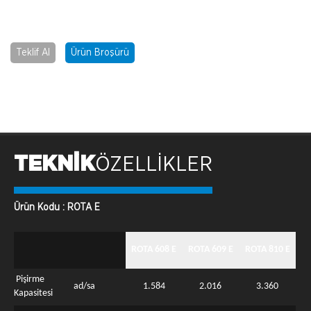
Teklif Al
Ürün Broşürü
TEKNİK
ÖZELLİKLER
Ürün Kodu : ROTA E
ROTA 608 E
ROTA 609 E
ROTA 810 E
Pişirme
ad/sa
1.584
2.016
3.360
Kapasitesi