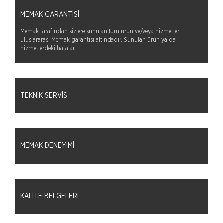
MEMAK GARANTISI
Memak tarafından sizlere sunulan tüm ürün ve/veya hizmetler
uluslararası Memak garantisi altındadır. Sunulan ürün ya da
hizmetlerdeki hatalar
TEKNIK SERVIS
MEMAK DENEYIMI
KALITE BELGELERI