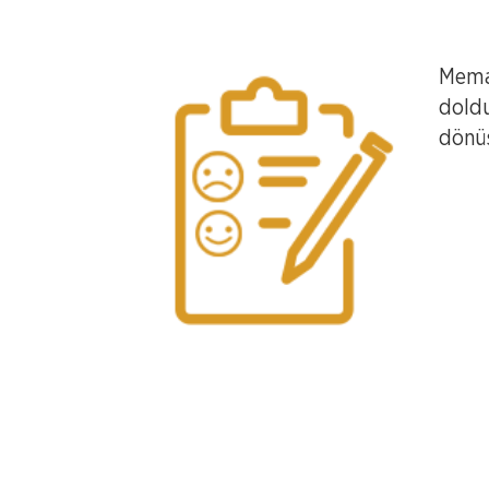
Memak
doldu
dönüş