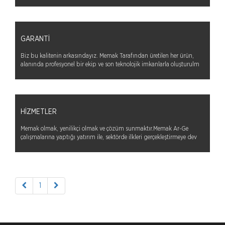
GARANTI
Biz bu kalitenin arkasındayız. Memak Tarafından üretilen her ürün,
alanında profesyonel bir ekip ve son teknolojik imkanlarla oluşturulm
HIZMETLER
Memak olmak, yenilikçi olmak ve çözüm sunmaktır.Memak Ar-Ge
çalışmalarına yaptığı yatırım ile, sektörde ilkleri gerçekleştirmeye dev
1