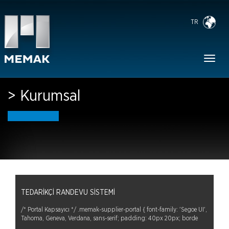
TR
Toggl
naviga
> Kurumsal
TEDARIKÇI RANDEVU SISTEMI
/* Portal Kapsayıcı */ .memak-supplier-portal { font-family: 'Segoe UI',
Tahoma, Geneva, Verdana, sans-serif; padding: 40px 20px; borde