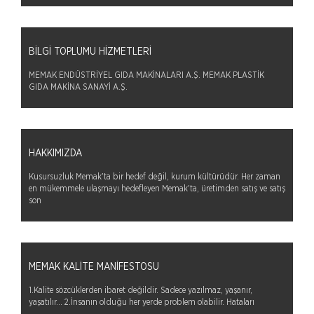
BILGI TOPLUMU HIZMETLERI
MEMAK ENDÜSTRİYEL GIDA MAKİNALARI A.Ş. MEMAK PLASTİK
GIDA MAKİNA SANAYİ A.Ş.
HAKKIMIZDA
Kusursuzluk Memak'ta bir hedef değil, kurum kültürüdür. Her zaman
en mükemmele ulaşmayı hedefleyen Memak'ta, üretimden satış ve satış
son
MEMAK KALITE MANIFESTOSU
1.Kalite sözcüklerden ibaret değildir. Sadece yazılmaz, yaşanır,
yaşatılır… 2.İnsanın olduğu her yerde problem olabilir. Hataları