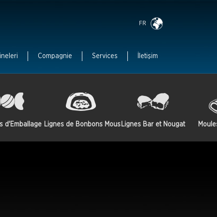
FR
ineleri
Compagnie
Services
İletişim
s d'Emballage
Lignes de Bonbons Mous
Lignes Bar et Nougat
Moule