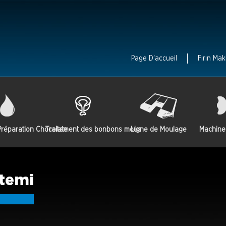
Page D'accueil
Fırın Mak
réparation Chocolate
Traitement des bonbons mous
Ligne de Moulage
Machine
stemi