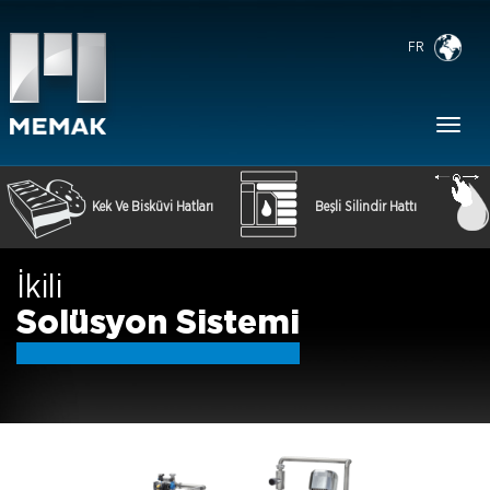
FR
Toggl
naviga
Kek Ve Bisküvi Hatları
Beşli Silindir Hattı
İkili
Solüsyon Sistemi