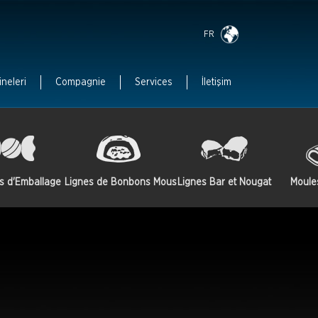
FR
ineleri
Compagnie
Services
İletişim
s d'Emballage
Lignes de Bonbons Mous
Lignes Bar et Nougat
Moule