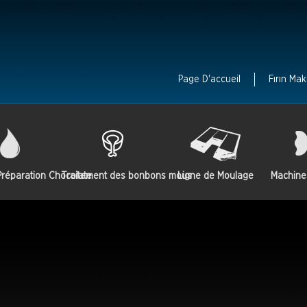
Page D'accueil
Fırın Mak
réparation Chocolate
Traitement des bonbons mous
Ligne de Moulage
Machine