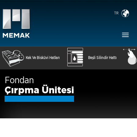
TR
Toggl
naviga
Kek Ve Bisküvi Hatları
Beşli Silindir Hattı
Fondan
Çırpma Ünitesi