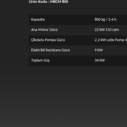
Ürün Kodu : MKCM-800
Kapasite
800 kg / 2-4 h
Ana Motor Gücü
22 kW 110 rpm
Çikolata Pompa Gücü
2,2 kW Lobe Pump 4
Elektrikli Rezistans Gücü
9 kW
Toplam Güç
34 kW