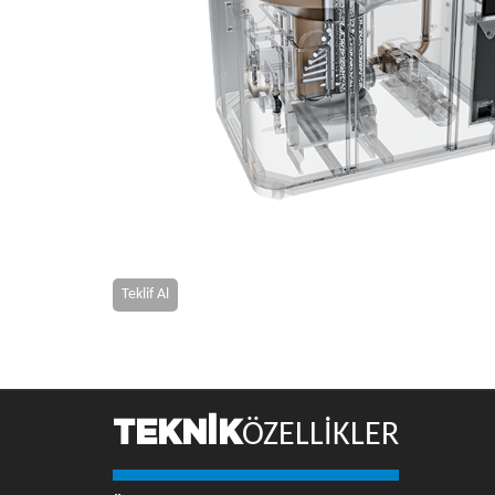
Teklif Al
TEKNİK
ÖZELLİKLER