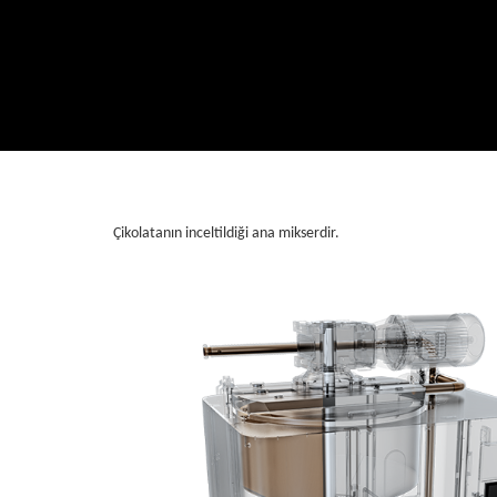
Çikolatanın inceltildiği ana mikserdir.