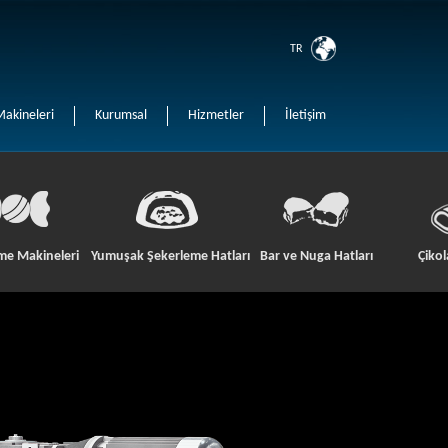
TR
Makineleri
Kurumsal
Hizmetler
İletişim
me Makineleri
Yumuşak Şekerleme Hatları
Bar ve Nuga Hatları
Çikol