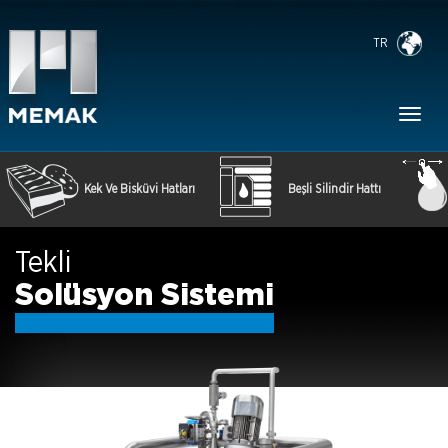
TR
Toggl
naviga
Kek Ve Bisküvi Hatları
Beşli Silindir Hattı
Tekli
Solüsyon Sistemi