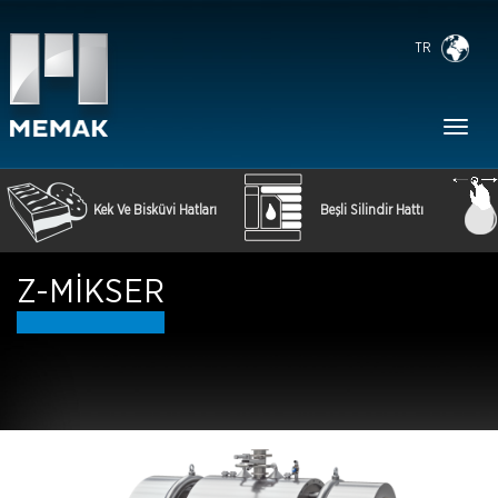
TR
Toggl
naviga
Kek Ve Bisküvi Hatları
Beşli Silindir Hattı
Z-MİKSER